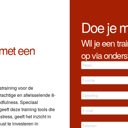
Doe je 
Wil je een tra
 met een
op via onders
training voor de
rachtige en afwisselende 8-
dfulness. Speciaal
eeft deze training tools die
tress, geeft het inzicht in
st te investeren in