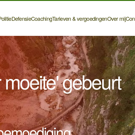
olitie
Defensie
Coaching
Tarieven & vergoedingen
Over mij
Con
 moeite' gebeurt
fbemoediging.