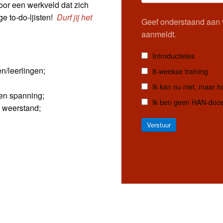
oor een werkveld dat zich
e to-do-ljisten!
Durf jij het
Geef onderstaand aan v
aanmeldt.
Introductieles
n/leerlingen;
8-weekse training
Ik kan nu niet, maar 
en spanning;
Ik ben geen HAN-docen
e weerstand;
Verstuur