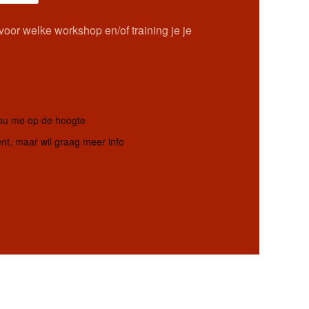
oor welke workshop en/of training je je
hou me op de hoogte
t, maar wil graag meer info