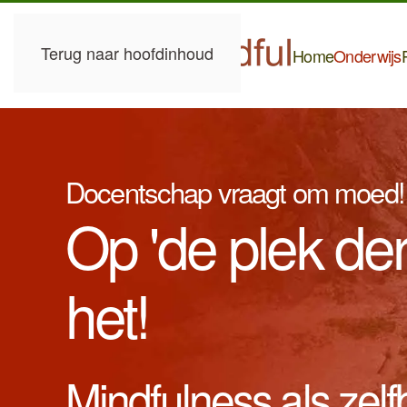
Terug naar hoofdinhoud
Home
Onderwijs
P
Docentschap vraagt om moed!
Op 'de plek der
het!
Mindfulness als zel