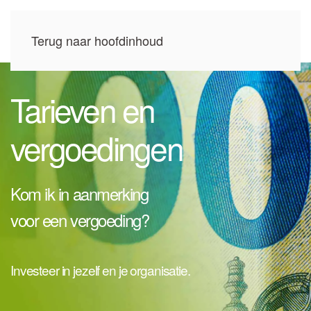
Terug naar hoofdinhoud
Tarieven en
vergoedingen
Kom ik in aanmerking
voor een vergoeding?
Investeer in jezelf en je organisatie.