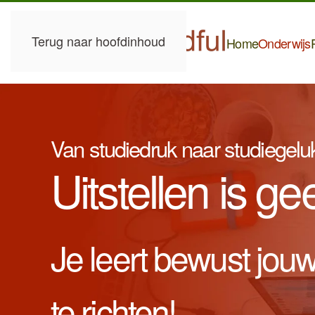
Terug naar hoofdinhoud
Home
Onderwijs
P
Van studiedruk naar studiegelu
Uitstellen is ge
Je leert bewust jou
te richten!