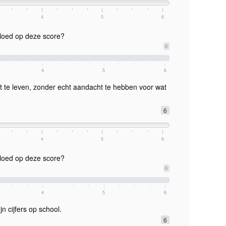
4
5
6
vloed op deze score?
6
4
5
6
ot te leven, zonder echt aandacht te hebben voor wat
6
4
5
6
vloed op deze score?
6
4
5
6
jn cijfers op school.
6