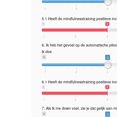
1
2
3
5.1 Heeft de mindfulnesstraining positieve in
1
3
1
2
3
6. Ik heb het gevoel op de automatische pilo
ik doe.
1
3
1
2
3
6.1 Heeft de mindfulnesstraining positieve in
1
3
1
2
3
7. Als ik me down voel, zie je dat gelijk aan mi
1
3