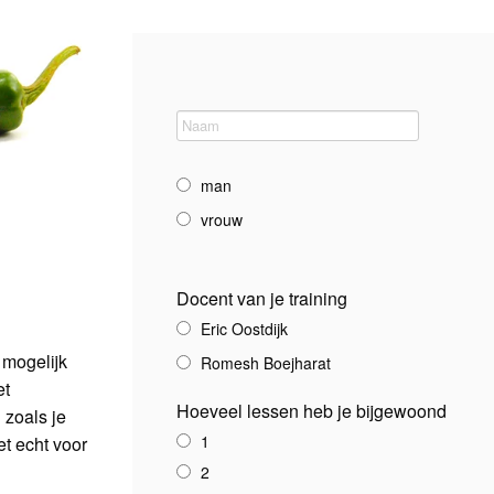
man
vrouw
Docent van je training
Eric Oostdijk
 mogelijk
Romesh Boejharat
et
Hoeveel lessen heb je bijgewoond
 zoals je
1
et echt voor
2