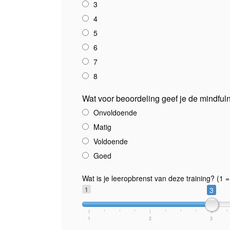
3
4
5
6
7
8
Wat voor beoordeling geef je de mindful
Onvoldoende
Matig
Voldoende
Goed
Wat is je leeropbrenst van deze training? (1 =
1
3
1
2
3