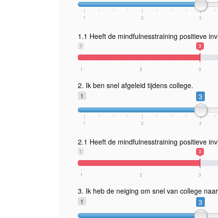
1
2
3
1.1 Heeft de mindfulnesstraining positieve in
1
3
1
2
3
2. Ik ben snel afgeleid tijdens college.
1
3
1
2
3
2.1 Heeft de mindfulnesstraining positieve in
1
3
1
2
3
3. Ik heb de neiging om snel van college naar 
1
3