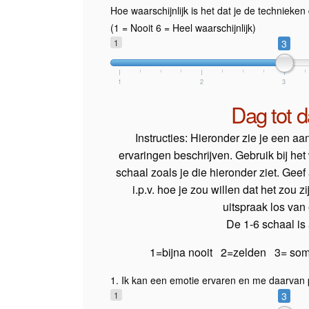
Hoe waarschijnlijk is het dat je de technieke
(1 = Nooit 6 = Heel waarschijnlijk)
1
3
1
2
3
Dag tot d
Instructies: Hieronder zie je een aa
ervaringen beschrijven. Gebruik bij he
schaal zoals je die hieronder ziet. Geef 
i.p.v. hoe je zou willen dat het zou z
uitspraak los van e
De 1-6 schaal is 
1=bijna nooit 2=zelden 3= som
1. Ik kan een emotie ervaren en me daarvan pa
1
3