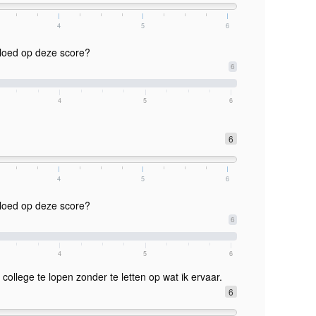
4
5
6
vloed op deze score?
6
4
5
6
6
4
5
6
vloed op deze score?
6
4
5
6
college te lopen zonder te letten op wat ik ervaar.
6