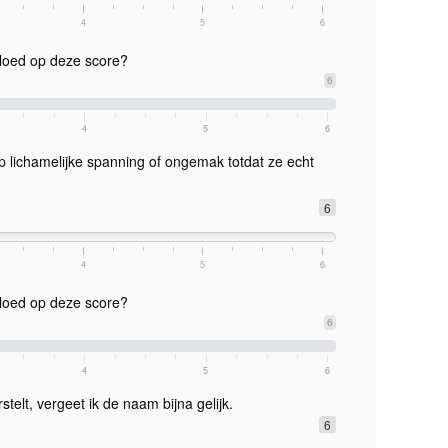
4
5
6
vloed op deze score?
6
4
5
6
 op lichamelijke spanning of ongemak totdat ze echt
6
4
5
6
vloed op deze score?
6
4
5
6
telt, vergeet ik de naam bijna gelijk.
6