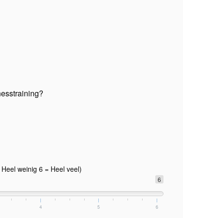
nesstraining?
 Heel weinig 6 = Heel veel)
6
4
5
6