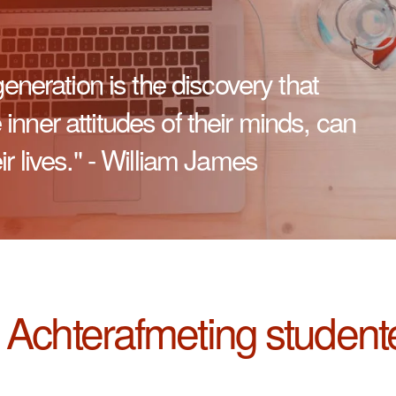
generation is the discovery that
nner attitudes of their minds, can
r lives." - William James
b Achterafmeting student