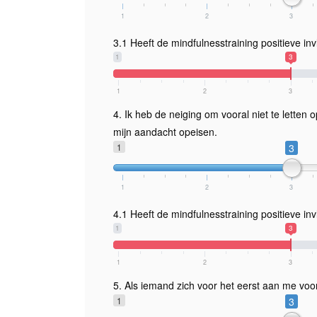
1
2
3
3.1 Heeft de mindfulnesstraining positieve in
1
3
1
2
3
4. Ik heb de neiging om vooral niet te letten
mijn aandacht opeisen.
1
3
1
2
3
4.1 Heeft de mindfulnesstraining positieve in
1
3
1
2
3
5. Als iemand zich voor het eerst aan me voors
1
3