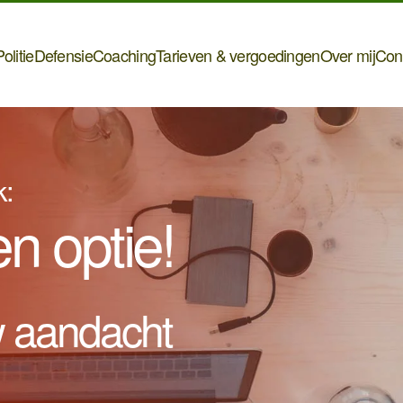
olitie
Defensie
Coaching
Tarieven & vergoedingen
Over mij
Con
k:
en optie!
w aandacht